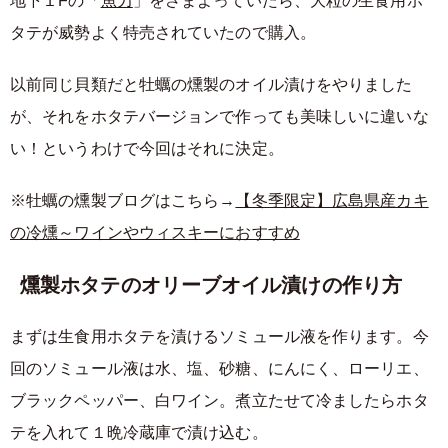
地下１Fの「
魚力
」をさまよっていたら、大粒の生食用ホ
タテが威勢よく特売されていたので購入。
以前同じ貝類だと牡蠣の燻製のオイル漬けをやりました
が、それをホタテバージョンで作っても美味しいに違いな
い！というわけで今回はそれに決定。
※牡蠣の燻製ブログはこちら→
【冬季限定】広島県産カキ
の冷燻～ワインやウィスキーにおすすめ
燻製ホタテのオリーブオイル漬けの作り方
まずは生食用ホタテを漬けるソミュール液を作ります。今
回のソミュール液は水、塩、砂糖、にんにく、ローリエ、
ブラックペッパー、白ワイン。煮立たせて冷ましたらホタ
テを入れて１晩冷蔵庫で漬け込む。