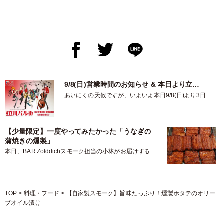
9/8(日)営業時間のお知らせ & 本日より立…
あいにくの天候ですが、いよいよ本日9/8(日)より3日
間、立川バル街が開催され…
【少量限定】一度やってみたかった「うなぎの
蒲焼きの燻製」
本日、BAR Zolddichスモーク担当の小林がお届けする燻
製ネタは…なんと…
TOP
>
料理・フード
>
【自家製スモーク】旨味たっぷり！燻製ホタテのオリー
ブオイル漬け