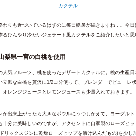
カクテル
終わりも近づいているはずのに毎日酷暑が続きますね…。今日
作るひんやり冷たいジェラート風カクテルをご紹介したいと思
山梨県一宮の白桃を使用
の人気フルーツ、桃を使ったデザートカクテルに。桃の生産日
い立派な白桃を贅沢に1/2コ分使って、ブレンダーでピューレ
、オレンジジュースとレモンジュースも少量入れておきます。
レが出来上がったら大きなボウルにうつしかえて、ヨーグルト
も十分に美味しいのですが、アクセントに自家製のローズヒッ
ンドリックスジンに乾燥ローズヒップを漬け込んだもの)を少し