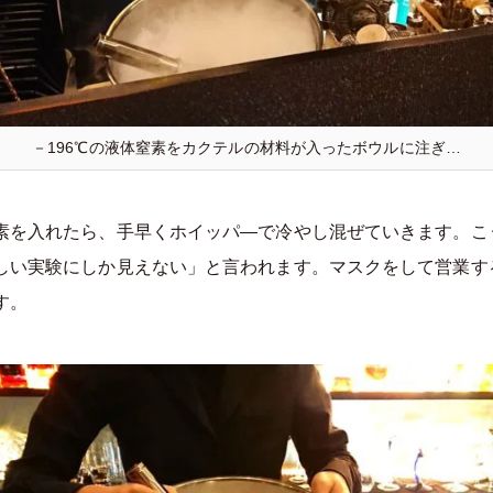
－196℃の液体窒素をカクテルの材料が入ったボウルに注ぎ…
素を入れたら、手早くホイッパ―で冷やし混ぜていきます。こ
しい実験にしか見えない」と言われます。マスクをして営業す
す。