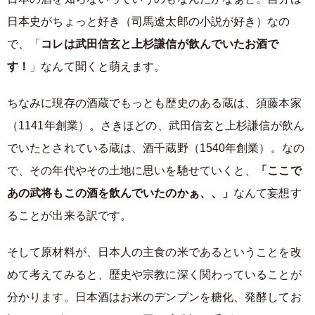
日本史がちょっと好き（司馬遼太郎の小説が好き）なの
で、「
コレは武田信玄と上杉謙信が飲んでいたお酒で
す！
」なんて聞くと萌えます。
ちなみに現存の酒蔵でもっとも歴史のある蔵は、須藤本家
（1141年創業）。さきほどの、武田信玄と上杉謙信が飲ん
でいたとされている蔵は、酒千蔵野（1540年創業）。なの
で、その年代やその土地に思いを馳せていくと、
「ここで
あの武将もこの酒を飲んでいたのかぁ、、」
なんて妄想す
ることが出来る訳です。
そして原材料が、日本人の主食の米であるということを改
めて考えてみると、歴史や宗教に深く関わっていることが
分かります。日本酒はお米のデンプンを糖化、発酵してお