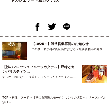
トのジェラート風カクテル』
【10/25～】通常営業再開のお知らせ
この度、東京都の認証店における時短要請解除の発表に
伴い、10/25(月)より通…
【秋のフレッシュフルーツカクテル】巨峰とカ
ンパリのティツ…
すっかり秋になり、美味しいフルーツたちがたくさん店
頭に並ぶ季節になりました。特…
TOP
>
料理・フード
>
【秋の自家製スモーク】サンマの燻製～オリーブオイル
漬け～