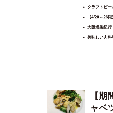
クラフトビー
【4/20～2
大阪燻製紀行
美味しい肉料
【期
ャベ