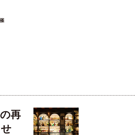
開催
間の再
らせ