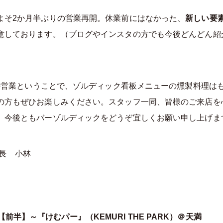
よそ2か月半ぶりの営業再開。休業前にはなかった、
新しい要
意しております。（ブログやインスタの方でも今後どんどん紹
までの営業ということで、ゾルディック看板メニューの燻製料理は
の方もぜひお楽しみください。スタッフ一同、皆様のご来店を
、今後ともバーゾルディックをどうぞ宜しくお願い申し上げま
 店長 小林
前半】～『けむパー』（KEMURI THE PARK）＠天満