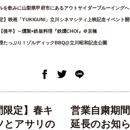
ルを飲みに山梨県甲府市にあるアウトサイダーブルーイングへ
6限定】映画「YUKIGUNI」立川シネマシティ上映記念イベント
【後半】～燻製×鉄板料理『鉄燻CHOI』＠京橋
理たっぷり！ゾルディックBBQ@立川昭和記念公園
間限定】春キ
営業自粛期
ツとアサリの
延長のお知