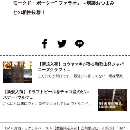
モークド・ポーター” ファラオ』～燻製おつまみ
との相性抜群！
【新規入荷】コウヤマキが香る和歌山発ジャパ
ニーズクラフト…
こんにちは川口です。 最近ジン作ってない…現在思案中
です、もう少々お待ち…
【新規入荷】ドラフトビールをチェコ産のピル
スナー･ウルケ…
こんにちは川口です。 新年明けましておめでとうござい
ます。本年もよろしくお願い…
TOP
>
お酒・カクテルベース
>
【数量限定入荷】立川限定ビール第2弾「Tachi