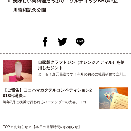
美味しい肉料理たっぷり！ゾルディックBBQ@立
川昭和記念公園
自家製クラフトジン（オレンジとディル）を使
用したジントニ…
どーも！倉元昌浩です！今月の初めに社員研修で立川臓
器さんに行き、その後浅草方面…
【ご報告】ヨコハマカクテルコンペティション2
018出場決…
毎年7月に横浜で行われるバーテンダーの大会、ヨコハ
マカクテルコンペティション。今…
TOP
>
お知らせ
>
【本日の営業時間のお知らせ】