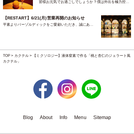
皆様お元気でお過ごしでしょうか？僕は外出を極力控え
て、最低限の買い物の時以外は…
【RESTART】6/21(月)営業再開のお知らせ
平素よりバーゾルディックをご愛顧いただき、誠にあり
がとうございます。この度、緊…
TOP
>
カクテル
>
【ミクソロジー】液体窒素で作る「桃と杏仁のジェラート風
カクテル」
Blog
About
Info
Menu
Sitemap