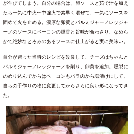
が伸びてしまう。自分の場合は、卵ソースと茹で汁を加え
たら一気に中火〜中強火で素早く混ぜて、一気にソースを
固めて火を止める。濃厚な卵黄とパルミジャーノレッジャ
ーノのソースにベーコンの燻香と旨味が合わさり、なめら
かで絶妙なとろみのあるソースに仕上がると実に美味い。
自分が習った当時のレシピを改良して、チーズはちゃんと
パルミジャーノレッジャーノを削り、卵黄を追加。燻製に
のめり込んでからはベーコンもバラ肉から塩漬けにして、
自らの手作りの物に変更してからさらに良い形になってき
た。