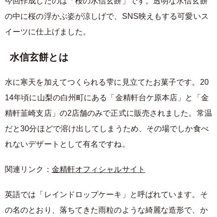
今回作成したのは「桜の水信玄餅」です。透明な水信玄餅
の中に桜の浮かぶ姿が涼しげで、SNS映えもする可愛いス
イーツに仕上げました。
水信玄餅とは
水に寒天を加えてつくられる雫に見立てたお菓子です。20
14年頃に山梨の白州町にある「金精軒台ケ原本店」と「金
精軒韮崎支店」の2店舗のみで正式に販売されました。常温
だと30分ほどで溶け出してしまうため、その場でしか食べ
れないデザートとして有名ですね。
関連リンク：
金精軒オフィシャルサイト
英語では「レインドロップケーキ」と呼ばれています。そ
の名のとおり、落ちてきた雨粒のような綺麗な造形で、か