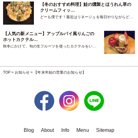
【冬のおすすめ料理】鮭の燻製とほうれん草の
クリームフィッ…
どーも僕です！最近はリネージュを毎日やりながらどう
ぶつの森も少しやってる僕こと倉…
【人気の新メニュー】アップルパイ風りんごの
ホットカクテル…
秋冬にかけて、旬の生フルーツを使ったカクテルをいろ
いろご紹介していますが、また…
TOP
>
お知らせ
>
【年末年始の営業のお知らせ】
Blog
About
Info
Menu
Sitemap