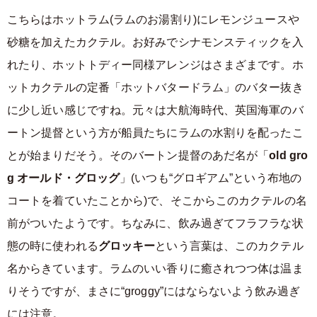
こちらはホットラム(ラムのお湯割り)にレモンジュースや
砂糖を加えたカクテル。お好みでシナモンスティックを入
れたり、ホットトディー同様アレンジはさまざまです。ホ
ットカクテルの定番「ホットバタードラム」のバター抜き
に少し近い感じですね。元々は大航海時代、英国海軍のバ
ートン提督という方が船員たちにラムの水割りを配ったこ
とが始まりだそう。そのバートン提督のあだ名が「
old gro
g オールド・グロッグ
」(いつも“グロギアム”という布地の
コートを着ていたことから)で、そこからこのカクテルの名
前がついたようです。ちなみに、飲み過ぎてフラフラな状
態の時に使われる
グロッキー
という言葉は、このカクテル
名からきています。ラムのいい香りに癒されつつ体は温ま
りそうですが、まさに“groggy”にはならないよう飲み過ぎ
には注意。