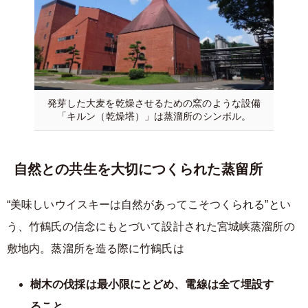
発芽した大麦を乾燥させるための窯のような設備
「キルン（乾燥塔）」は蒸溜所のシンボル。
自然との共生を大切につくられた蒸留所
“美味しいウイスキーは自然があってこそつくられる”とい
う、竹鶴氏の信念にもとづいて設計された宮城峡蒸溜所の
敷地内。蒸溜所を造る際に竹鶴氏は
樹木の伐採は最小限にとどめ、電線は全て埋設す
ること