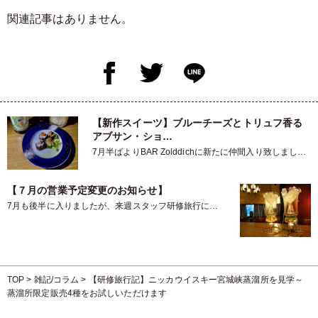
関連記事はありません。
【新作スイーツ】ブルーチーズとトリュフ香る
アブサン・ショ…
7月半ばよりBAR Zolddichに新たに仲間入り致しました
亀井と申します。…
【７月の営業予定変更のお知らせ】
7月も後半に入りましたが、来週スタッフ研修旅行によ
り、営業予定に多少の変更がご…
TOP
>
雑記/コラム
>
【研修旅行記】ニッカウイスキー宮城峡蒸溜所を見学～
蒸溜所限定販売4種をお試しいただけます