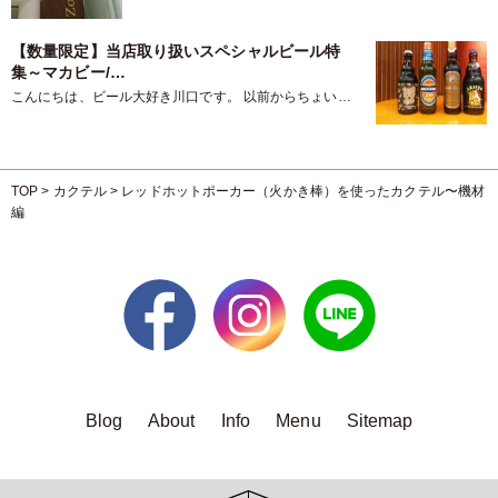
っかり洗濯物を干しっぱな…
【数量限定】当店取り扱いスペシャルビール特
集～マカビー/…
こんにちは、ビール大好き川口です。 以前からちょいち
ょい、普段は置いていないビ…
TOP
>
カクテル
>
レッドホットポーカー（火かき棒）を使ったカクテル〜機材
編
Blog
About
Info
Menu
Sitemap